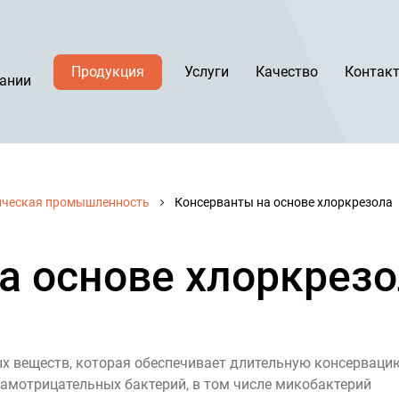
Продукция
Услуги
Качество
Контак
ании
ическая промышленность
Консерванты на основе хлоркрезола
а основе хлоркрез
 веществ, которая обеспечивает длительную консерваци
мотрицательных бактерий, в том числе микобактерий