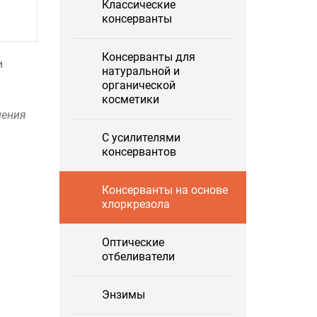
Классические
консерванты
Консерванты для
и
натуральной и
органической
косметики
нения
С усилителями
консервантов
Консерванты на основе
хлоркрезола
Оптические
отбеливатели
Энзимы