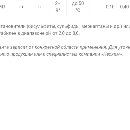
2–
до 50
MIT
++
++
0,10 – 0,40
9*
°C
становители (бисульфиты, сульфиды, меркаптаны и др.) ил
билен в диапазоне рН от 2,0 до 8,0.
нта зависит от конкретной области применения. Для уточ
анию продукции или к специалистам компании «Неохим».