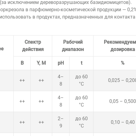
 (за исключением дереворазрушающих базидиомицетов).
лоркрезола в
парфюмерно-косметической
продукции — 0,2
 использовать в продуктах, предназначенных для контакта
Спектр
Рабочий
Рекомендуем
ее
действия
диапазон
дозировка
B
Y, M
рН
t
%
4–
до 60
++
++
0,025 – 0,20
8
°C
4–
до 60
++
++
0,05 – 0,500
8
°C
2–
до 60
++
++
0,10 – 0,40
9
°C