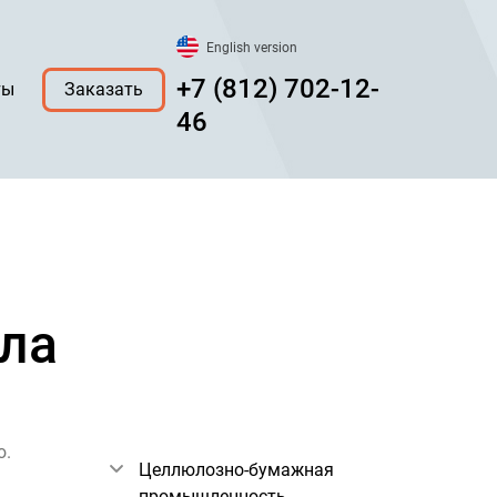
English version
+7 (812) 702-12-
ты
Заказать
46
ола
ю.
Целлюлозно-бумажная
промышленность