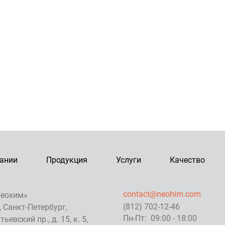
ании
Продукция
Услуги
Качество
contact@neohim.com
еохим»
(812) 702-12-46
, Санкт-Петербург,
Пн-Пт: 09:00 - 18:00
ьевский пр., д. 15, к. 5,