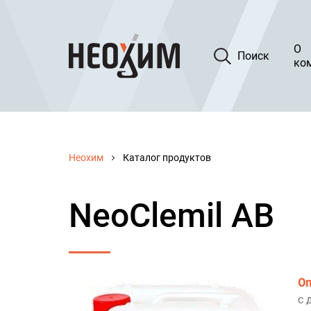
О
Поиск
ко
Неохим
Каталог продуктов
NeoClemil AB
Оп
с 