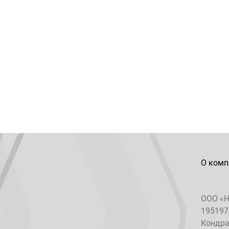
О комп
ООО «Н
195197
Кондрат