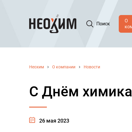
О
Поиск
ко
Неохим
О компании
Новости
С Днём химика
26 мая 2023