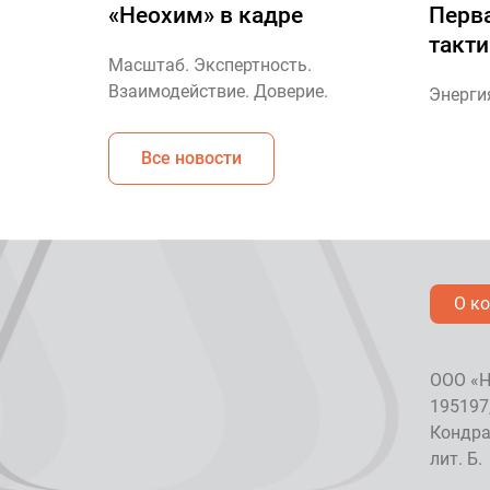
«Неохим» в кадре
Перв
такт
Масштаб. Экспертность.
Взаимодействие. Доверие.
Энерги
Все новости
О к
ООО «Н
195197
Кондрат
лит. Б.