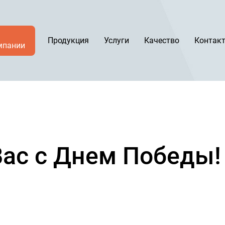
Продукция
Услуги
Качество
Контак
мпании
ас с Днем Победы!