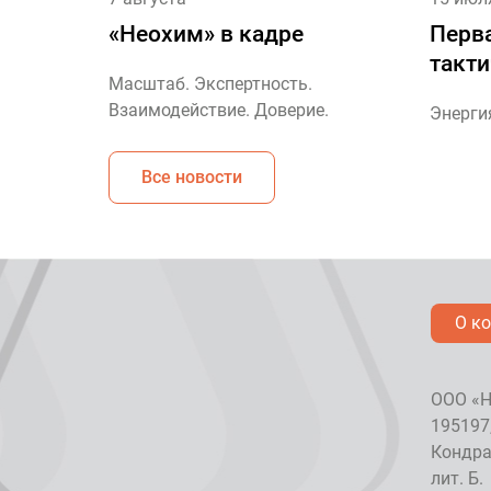
«Неохим» в кадре
Перв
такт
Масштаб. Экспертность.
Взаимодействие. Доверие.
Энерги
Все новости
О к
ООО «Н
195197
Кондрат
лит. Б.